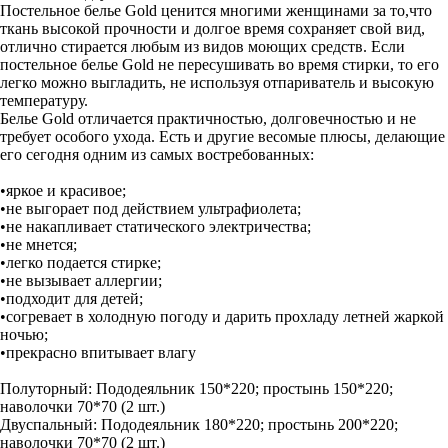
Постельное белье Gold ценится многими женщинами за то,что
ткань высокой прочности и долгое время сохраняет свой вид,
отлично стирается любым из видов моющих средств. Если
постельное белье Gold не пересушивать во время стирки, то его
легко можно выгладить, не используя отпариватель и высокую
температуру.
Белье Gold отличается практичностью, долговечностью и не
требует особого ухода. Есть и другие весомые плюсы, делающие
его сегодня одним из самых востребованных:
•яркое и красивое;
•не выгорает под действием ультрафиолета;
•не накапливает статического электричества;
•не мнется;
•легко подается стирке;
•не вызывает аллергии;
•подходит для детей;
•согревает в холодную погоду и дарить прохладу летней жаркой
ночью;
•прекрасно впитывает влагу
Полуторный: Пододеяльник 150*220; простынь 150*220;
наволочки 70*70 (2 шт.)
Двуспальный: Пододеяльник 180*220; простынь 200*220;
наволочки 70*70 (2 шт.)