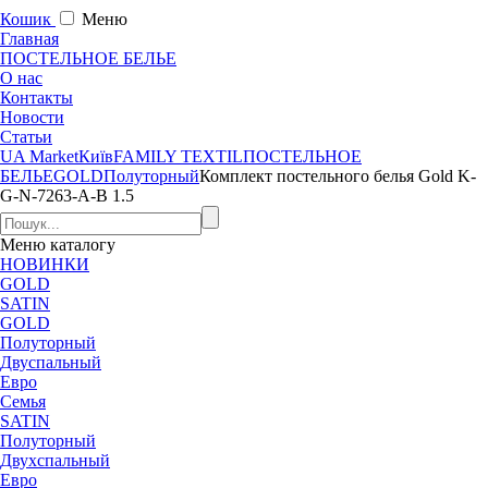
Кошик
Меню
Главная
ПОСТЕЛЬНОЕ БЕЛЬЕ
О нас
Контакты
Новости
Статьи
UA Market
Київ
FAMILY TEXTIL
ПОСТЕЛЬНОЕ
БЕЛЬЕ
GOLD
Полуторный
Комплект постельного белья Gold K-
G-N-7263-A-B 1.5
Меню
каталогу
НОВИНКИ
GOLD
SATIN
GOLD
Полуторный
Двуспальный
Евро
Семья
SATIN
Полуторный
Двухспальный
Евро