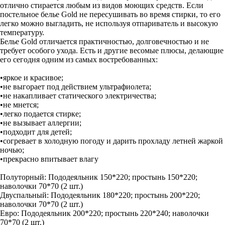
отлично стирается любым из видов моющих средств. Если
постельное белье Gold не пересушивать во время стирки, то его
легко можно выгладить, не используя отпариватель и высокую
температуру.
Белье Gold отличается практичностью, долговечностью и не
требует особого ухода. Есть и другие весомые плюсы, делающие
его сегодня одним из самых востребованных:
•яркое и красивое;
•не выгорает под действием ультрафиолета;
•не накапливает статического электричества;
•не мнется;
•легко подается стирке;
•не вызывает аллергии;
•подходит для детей;
•согревает в холодную погоду и дарить прохладу летней жаркой
ночью;
•прекрасно впитывает влагу
Полуторный: Пододеяльник 150*220; простынь 150*220;
наволочки 70*70 (2 шт.)
Двуспальный: Пододеяльник 180*220; простынь 200*220;
наволочки 70*70 (2 шт.)
Евро: Пододеяльник 200*220; простынь 220*240; наволочки
70*70 (2 шт.)