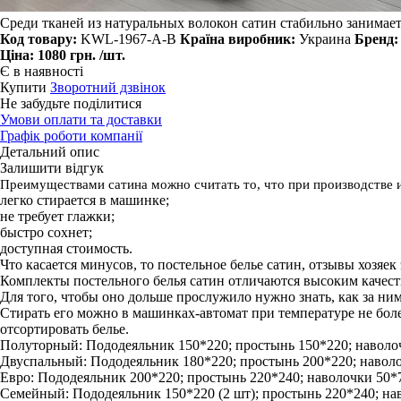
Среди тканей из натуральных волокон сатин стабильно занимает
Код товару:
KWL-1967-A-B
Країна виробник:
Украина
Бренд:
Ціна:
1080 грн.
/шт.
Є в наявності
Купити
Зворотний дзвінок
Не забудьте поділитися
Умови оплати та доставки
Графік роботи компанії
Детальний опис
Залишити відгук
Преимуществами сатина можно считать то, что при производстве 
легко стирается в машинке;
не требует глажки;
быстро сохнет;
доступная стоимость.
Что касается минусов, то постельное белье сатин, отзывы хозяек
Комплекты постельного белья сатин отличаются высоким качест
Для того, чтобы оно дольше прослужило нужно знать, как за ни
Стирать его можно в машинках-автомат при температуре не боле
отсортировать белье.
Полуторный: Пододеяльник 150*220; простынь 150*220; наволоч
Двуспальный: Пододеяльник 180*220; простынь 200*220; наволочк
Евро: Пододеяльник 200*220; простынь 220*240; наволочки 50*70 
Семейный: Пододеяльник 150*220 (2 шт); простынь 220*240; наво