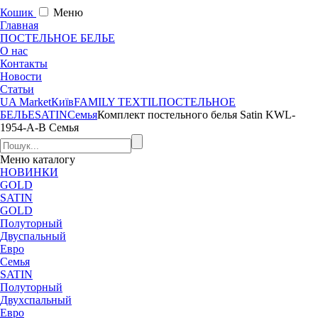
Кошик
Меню
Главная
ПОСТЕЛЬНОЕ БЕЛЬЕ
О нас
Контакты
Новости
Статьи
UA Market
Київ
FAMILY TEXTIL
ПОСТЕЛЬНОЕ
БЕЛЬЕ
SATIN
Семья
Комплект постельного белья Satin KWL-
1954-A-B Семья
Меню
каталогу
НОВИНКИ
GOLD
SATIN
GOLD
Полуторный
Двуспальный
Евро
Семья
SATIN
Полуторный
Двухспальный
Евро