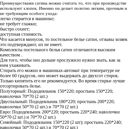
Преимуществами сатина можно считать то, что при производстве
используют хлопок. Именно он делает полотно легким, прочным и
не требующим особого ухода:
легко стирается в машинке;
не требует глажки;
быстро сохнет;
доступная стоимость.
Что касается минусов, то постельное белье сатин, отзывы хозяек
это подтверждают, их не имеет.
Комплекты постельного белья сатин отличаются высоким
качеством .
Для того, чтобы оно дольше прослужило нужно знать, как за
ним ухаживать.
Стирать его можно в машинках-автомат при температуре не
более 60 градусов, оно может выдержать до двухсот стирок.
Только кипятить его не рекомендуется. Во время стирки лучше
отсортировать белье.
Полуторный: Пододеяльник 150*220; простынь 150*220;
наволочки 70*70 (2 шт.)
Двуспальный: Пододеяльник 180*220; простынь 200*220;
наволочки 50*70 (2 шт.) и 70*70 (2 шт.)
Евро: Пододеяльник 200*220; простынь 220*240; наволочки
50*70 (2 шт.) и 70*70 (2 шт.)
Семейный: Пододеяльник 150*220 (2 шт); простынь 220*240;
наволочки 50*70 (2 шт.) и 70*70 (2 шт.)