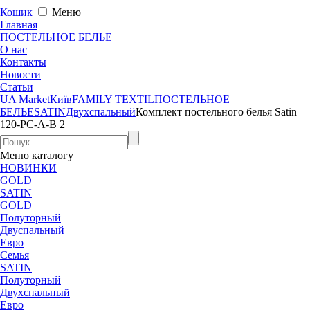
Кошик
Меню
Главная
ПОСТЕЛЬНОЕ БЕЛЬЕ
О нас
Контакты
Новости
Статьи
UA Market
Київ
FAMILY TEXTIL
ПОСТЕЛЬНОЕ
БЕЛЬЕ
SATIN
Двухспальный
Комплект постельного белья Satin
120-PC-A-B 2
Меню
каталогу
НОВИНКИ
GOLD
SATIN
GOLD
Полуторный
Двуспальный
Евро
Семья
SATIN
Полуторный
Двухспальный
Евро