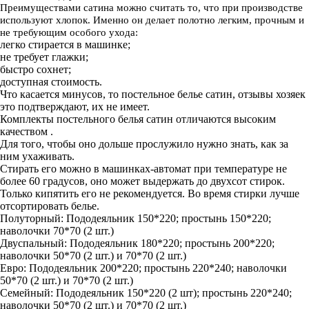
Преимуществами сатина можно считать то, что при производстве
используют хлопок. Именно он делает полотно легким, прочным и
не требующим особого ухода:
легко стирается в машинке;
не требует глажки;
быстро сохнет;
доступная стоимость.
Что касается минусов, то постельное белье сатин, отзывы хозяек
это подтверждают, их не имеет.
Комплекты постельного белья сатин отличаются высоким
качеством .
Для того, чтобы оно дольше прослужило нужно знать, как за
ним ухаживать.
Стирать его можно в машинках-автомат при температуре не
более 60 градусов, оно может выдержать до двухсот стирок.
Только кипятить его не рекомендуется. Во время стирки лучше
отсортировать белье.
Полуторный: Пододеяльник 150*220; простынь 150*220;
наволочки 70*70 (2 шт.)
Двуспальный: Пододеяльник 180*220; простынь 200*220;
наволочки 50*70 (2 шт.) и 70*70 (2 шт.)
Евро: Пододеяльник 200*220; простынь 220*240; наволочки
50*70 (2 шт.) и 70*70 (2 шт.)
Семейный: Пододеяльник 150*220 (2 шт); простынь 220*240;
наволочки 50*70 (2 шт.) и 70*70 (2 шт.)