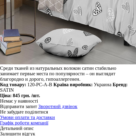
Среди тканей из натуральных волокон сатин стабильно
занимает первые места по популярности – он выглядит
благородно и дорого, гипоаллергенен.
Код товару:
120-PC-A-B
Країна виробник:
Украина
Бренд:
SATIN
Ціна:
845 грн.
/шт.
Немає у наявності
Відправити запит
Зворотний дзвінок
Не забудьте поділитися
Умови оплати та доставки
Графік роботи компанії
Детальний опис
Залишити відгук