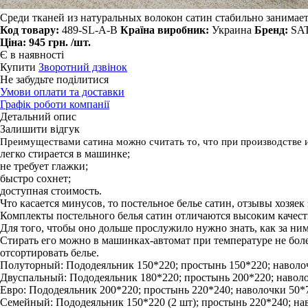
Среди тканей из натуральных волокон сатин стабильно занимает
Код товару:
489-SL-A-B
Країна виробник:
Украина
Бренд:
SA
Ціна:
945 грн.
/шт.
Є в наявності
Купити
Зворотний дзвінок
Не забудьте поділитися
Умови оплати та доставки
Графік роботи компанії
Детальний опис
Залишити відгук
Преимуществами сатина можно считать то, что при производстве 
легко стирается в машинке;
не требует глажки;
быстро сохнет;
доступная стоимость.
Что касается минусов, то постельное белье сатин, отзывы хозяек
Комплекты постельного белья сатин отличаются высоким качест
Для того, чтобы оно дольше прослужило нужно знать, как за ни
Стирать его можно в машинках-автомат при температуре не боле
отсортировать белье.
Полуторный: Пододеяльник 150*220; простынь 150*220; наволоч
Двуспальный: Пододеяльник 180*220; простынь 200*220; наволочк
Евро: Пододеяльник 200*220; простынь 220*240; наволочки 50*70 
Семейный: Пододеяльник 150*220 (2 шт); простынь 220*240; наво