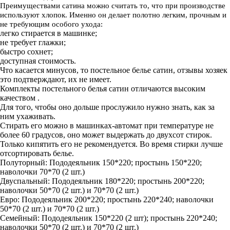
Преимуществами сатина можно считать то, что при производстве
используют хлопок. Именно он делает полотно легким, прочным и
не требующим особого ухода:
легко стирается в машинке;
не требует глажки;
быстро сохнет;
доступная стоимость.
Что касается минусов, то постельное белье сатин, отзывы хозяек
это подтверждают, их не имеет.
Комплекты постельного белья сатин отличаются высоким
качеством .
Для того, чтобы оно дольше прослужило нужно знать, как за
ним ухаживать.
Стирать его можно в машинках-автомат при температуре не
более 60 градусов, оно может выдержать до двухсот стирок.
Только кипятить его не рекомендуется. Во время стирки лучше
отсортировать белье.
Полуторный: Пододеяльник 150*220; простынь 150*220;
наволочки 70*70 (2 шт.)
Двуспальный: Пододеяльник 180*220; простынь 200*220;
наволочки 50*70 (2 шт.) и 70*70 (2 шт.)
Евро: Пододеяльник 200*220; простынь 220*240; наволочки
50*70 (2 шт.) и 70*70 (2 шт.)
Семейный: Пододеяльник 150*220 (2 шт); простынь 220*240;
наволочки 50*70 (2 шт.) и 70*70 (2 шт.)