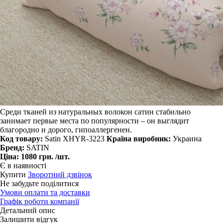
Среди тканей из натуральных волокон сатин стабильно
занимает первые места по популярности – он выглядит
благородно и дорого, гипоаллергенен.
Код товару:
Satin XHYR-3223
Країна виробник:
Украина
Бренд:
SATIN
Ціна:
1080 грн.
/шт.
Є в наявності
Купити
Зворотний дзвінок
Не забудьте поділитися
Умови оплати та доставки
Графік роботи компанії
Детальний опис
Залишити відгук