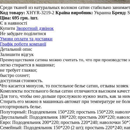
Среди тканей из натуральных волокон сатин стабильно занимает
Код товару:
XHYR-3219-2
Країна виробник:
Украина
Бренд:
S
Ціна:
695 грн.
/шт.
Є в наявності
Купити
Зворотний дзвінок
Не забудьте поділитися
Умови оплати та доставки
Графік роботи компанії
Детальний опис
Залишити відгук
Преимуществами сатина можно считать то, что при производстве 
легко стирается в машинке;
не требует глажки;
быстро сохнет;
доступная стоимость.
Что касается минусов, то постельное белье сатин, отзывы хозяек
Комплекты постельного белья сатин отличаются высоким качест
Для того, чтобы оно дольше прослужило нужно знать, как за ни
Стирать его можно в машинках-автомат при температуре не боле
отсортировать белье.
Полуторный: Пододеяльник 150*220; простынь 150*220; наволоч
Двуспальный: Пододеяльник 180*220; простынь 200*220; наволочк
Евро: Пододеяльник 200*220; простынь 220*240; наволочки 50*70 
Семейный: Пододеяльник 150*220 (2 шт); простынь 220*240; наво