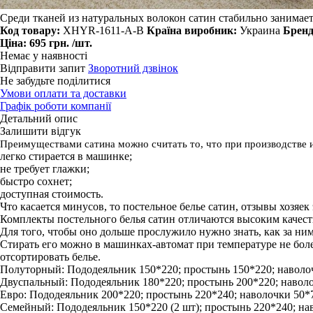
Среди тканей из натуральных волокон сатин стабильно занимает
Код товару:
XHYR-1611-A-B
Країна виробник:
Украина
Бренд
Ціна:
695 грн.
/шт.
Немає у наявності
Відправити запит
Зворотний дзвінок
Не забудьте поділитися
Умови оплати та доставки
Графік роботи компанії
Детальний опис
Залишити відгук
Преимуществами сатина можно считать то, что при производстве 
легко стирается в машинке;
не требует глажки;
быстро сохнет;
доступная стоимость.
Что касается минусов, то постельное белье сатин, отзывы хозяек
Комплекты постельного белья сатин отличаются высоким качест
Для того, чтобы оно дольше прослужило нужно знать, как за ни
Стирать его можно в машинках-автомат при температуре не боле
отсортировать белье.
Полуторный: Пододеяльник 150*220; простынь 150*220; наволоч
Двуспальный: Пододеяльник 180*220; простынь 200*220; наволочк
Евро: Пододеяльник 200*220; простынь 220*240; наволочки 50*70 
Семейный: Пододеяльник 150*220 (2 шт); простынь 220*240; наво