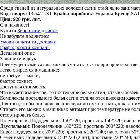
Среди тканей из натуральных волокон сатин стабильно занимает
Код товару:
13-5412-ST
Країна виробник:
Украина
Бренд:
SAT
Ціна:
920 грн.
/шт.
Є в наявності
Купити
Зворотний дзвінок
Не забудьте поділитися
Умови оплати та доставки
Графік роботи компанії
Детальний опис
Залишити відгук
Преимуществами сатина можно считать то, что при производстве 
легко стирается в машинке;
не требует глажки;
быстро сохнет;
доступная стоимость.
Что касается минусов, то постельное белье сатин, отзывы хозяек
Комплекты постельного белья сатин отличаются высоким качест
Для того, чтобы оно дольше прослужило нужно знать, как за ни
Стирать его можно в машинках-автомат при температуре не боле
отсортировать белье.
Полуторный: Пододеяльник 150*220; простынь 150*220; наволоч
Двуспальный: Пододеяльник 180*220; простынь 200*220; наволочк
Евро: Пододеяльник 200*220; простынь 220*240; наволочки 50*70 
Семейный: Пододеяльник 150*220 (2 шт); простынь 220*240; наво