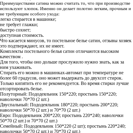
Преимуществами сатина можно считать то, что при производстве
используют хлопок. Именно он делает полотно легким, прочным и
не требующим особого ухода:
легко стирается в машинке;
не требует глажки;
быстро сохнет;
доступная стоимость.
Что касается минусов, то постельное белье сатин, отзывы хозяек
это подтверждают, их не имеет.
Комплекты постельного белья сатин отличаются высоким
качеством .
Для того, чтобы оно дольше прослужило нужно знать, как за
ним ухаживать.
Стирать его можно в машинках-автомат при температуре не
более 60 градусов, оно может выдержать до двухсот стирок.
Только кипятить его не рекомендуется. Во время стирки лучше
отсортировать белье.
Полуторный: Пододеяльник 150*220; простынь 150*220;
наволочки 70*70 (2 шт.)
Двуспальный: Пододеяльник 180*220; простынь 200*220;
наволочки 50*70 (2 шт.) и 70*70 (2 шт.)
Евро: Пододеяльник 200*220; простынь 220*240; наволочки
50*70 (2 шт.) и 70*70 (2 шт.)
Семейный: Пододеяльник 150*220 (2 шт); простынь 220*240;
наволочки 50*70 (2 шт.) и 70*70 (2 шт.)