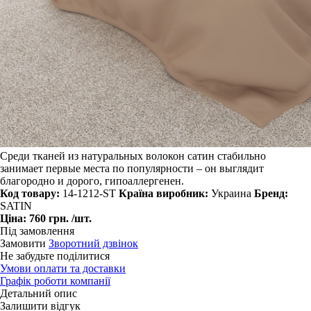
Среди тканей из натуральных волокон сатин стабильно
занимает первые места по популярности – он выглядит
благородно и дорого, гипоаллергенен.
Код товару:
14-1212-ST
Країна виробник:
Украина
Бренд:
SATIN
Ціна:
760 грн.
/шт.
Під замовлення
Замовити
Зворотний дзвінок
Не забудьте поділитися
Умови оплати та доставки
Графік роботи компанії
Детальний опис
Залишити відгук