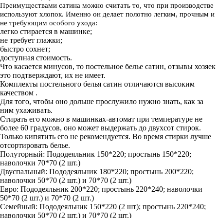
Преимуществами сатина можно считать то, что при производстве
используют хлопок. Именно он делает полотно легким, прочным и
не требующим особого ухода:
легко стирается в машинке;
не требует глажки;
быстро сохнет;
доступная стоимость.
Что касается минусов, то постельное белье сатин, отзывы хозяек
это подтверждают, их не имеет.
Комплекты постельного белья сатин отличаются высоким
качеством .
Для того, чтобы оно дольше прослужило нужно знать, как за
ним ухаживать.
Стирать его можно в машинках-автомат при температуре не
более 60 градусов, оно может выдержать до двухсот стирок.
Только кипятить его не рекомендуется. Во время стирки лучше
отсортировать белье.
Полуторный: Пододеяльник 150*220; простынь 150*220;
наволочки 70*70 (2 шт.)
Двуспальный: Пододеяльник 180*220; простынь 200*220;
наволочки 50*70 (2 шт.) и 70*70 (2 шт.)
Евро: Пододеяльник 200*220; простынь 220*240; наволочки
50*70 (2 шт.) и 70*70 (2 шт.)
Семейный: Пододеяльник 150*220 (2 шт); простынь 220*240;
наволочки 50*70 (2 шт.) и 70*70 (2 шт.)