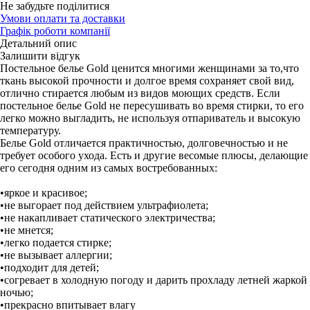
Не забудьте поділитися
Умови оплати та доставки
Графік роботи компанії
Детальний опис
Залишити відгук
Постельное белье Gold ценится многими женщинами за то,что
ткань высокой прочности и долгое время сохраняет свой вид,
отлично стирается любым из видов моющих средств. Если
постельное белье Gold не пересушивать во время стирки, то его
легко можно выгладить, не используя отпариватель и высокую
температуру.
Белье Gold отличается практичностью, долговечностью и не
требует особого ухода. Есть и другие весомые плюсы, делающие
его сегодня одним из самых востребованных:
•яркое и красивое;
•не выгорает под действием ультрафиолета;
•не накапливает статического электричества;
•не мнется;
•легко подается стирке;
•не вызывает аллергии;
•подходит для детей;
•согревает в холодную погоду и дарить прохладу летней жаркой
ночью;
•прекрасно впитывает влагу