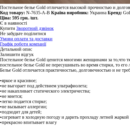
Постельное белье Gold отличается высокой прочностью и долгове
Код товару:
N-7635-A-B
Країна виробник:
Украина
Бренд:
Gol
Ціна:
595 грн.
/шт.
Є в наявності
Купити
Зворотний дзвінок
Не забудьте поділитися
Умови оплати та доставки
Графік роботи компанії
Детальний опис
Залишити відгук
Постельное белье Gold ценится многими женщинами за то,что т
постельное белье Gold не пересушивать во время стирки, то его
Белье Gold отличается практичностью, долговечностью и не тре
•яркое и красивое;
•не выгорает под действием ультрафиолета;
•не накапливает статического электричества;
•не мнется;
•легко подается стирке;
•не вызывает аллергии;
•подходит для детей;
•согревает в холодную погоду и дарить прохладу летней жаркой
•прекрасно впитывает влагу