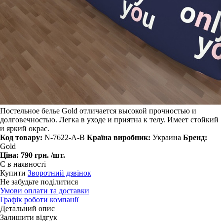
Постельное белье Gold отличается высокой прочностью и
долговечностью. Легка в уходе и приятна к телу. Имеет стойкий
и яркий окрас.
Код товару:
N-7622-A-B
Країна виробник:
Украина
Бренд:
Gold
Ціна:
790 грн.
/шт.
Є в наявності
Купити
Зворотний дзвінок
Не забудьте поділитися
Умови оплати та доставки
Графік роботи компанії
Детальний опис
Залишити відгук