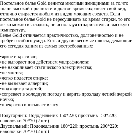
Постельное белье Gold ценится многими женщинами за то,что
ткань высокой прочности и долгое время сохраняет свой вид,
отлично стирается любым из видов моющих средств. Если
постельное белье Gold не пересушивать во время стирки, то его
легко можно выгладить, не используя отпариватель и высокую
температуру.
Белье Gold отличается практичностью, долговечностью и не
требует особого ухода. Есть и другие весомые плюсы, делающие
его сегодня одним из самых востребованных:
•яркое и красивое;
•не выгорает под действием ультрафиолета;
•не накапливает статического электричества;
•не мнется;
•легко подается стирке;
•не вызывает аллергии;
•подходит для детей;
•согревает в холодную погоду и дарить прохладу летней жаркой
ночью;
•прекрасно впитывает влагу
Полуторный: Пододеяльник 150*220; простынь 150*220;
наволочки 70*70 (2 шт.)
Двуспальный: Пододеяльник 180*220; простынь 200*220;
наволочки 70*70 (2 шт.)