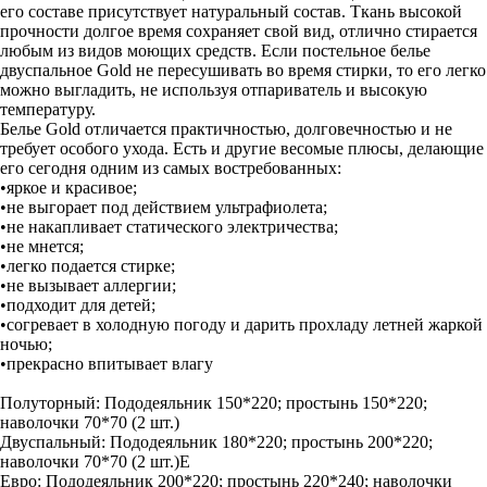
его составе присутствует натуральный состав. Ткань высокой
прочности долгое время сохраняет свой вид, отлично стирается
любым из видов моющих средств. Если постельное белье
двуспальное Gold не пересушивать во время стирки, то его легко
можно выгладить, не используя отпариватель и высокую
температуру.
Белье Gold отличается практичностью, долговечностью и не
требует особого ухода. Есть и другие весомые плюсы, делающие
его сегодня одним из самых востребованных:
•яркое и красивое;
•не выгорает под действием ультрафиолета;
•не накапливает статического электричества;
•не мнется;
•легко подается стирке;
•не вызывает аллергии;
•подходит для детей;
•согревает в холодную погоду и дарить прохладу летней жаркой
ночью;
•прекрасно впитывает влагу
Полуторный: Пододеяльник 150*220; простынь 150*220;
наволочки 70*70 (2 шт.)
Двуспальный: Пододеяльник 180*220; простынь 200*220;
наволочки 70*70 (2 шт.)Е
Евро: Пододеяльник 200*220; простынь 220*240; наволочки