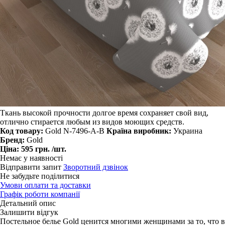
Ткань высокой прочности долгое время сохраняет свой вид,
отлично стирается любым из видов моющих средств.
Код товару:
Gold N-7496-A-B
Країна виробник:
Украина
Бренд:
Gold
Ціна:
595 грн.
/шт.
Немає у наявності
Відправити запит
Зворотний дзвінок
Не забудьте поділитися
Умови оплати та доставки
Графік роботи компанії
Детальний опис
Залишити відгук
Постельное белье Gold ценится многими женщинами за то, что в