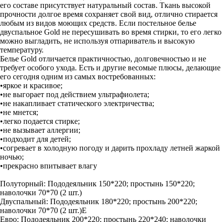
его составе присутствует натуральный состав. Ткань высокой
прочности долгое время сохраняет свой вид, отлично стирается
любым из видов моющих средств. Если постельное белье
двуспальное Gold не пересушивать во время стирки, то его легко
можно выгладить, не используя отпариватель и высокую
температуру.
Белье Gold отличается практичностью, долговечностью и не
требует особого ухода. Есть и другие весомые плюсы, делающие
его сегодня одним из самых востребованных:
•яркое и красивое;
•не выгорает под действием ультрафиолета;
•не накапливает статического электричества;
•не мнется;
•легко подается стирке;
•не вызывает аллергии;
•подходит для детей;
•согревает в холодную погоду и дарить прохладу летней жаркой
ночью;
•прекрасно впитывает влагу
Полуторный: Пододеяльник 150*220; простынь 150*220;
наволочки 70*70 (2 шт.)
Двуспальный: Пододеяльник 180*220; простынь 200*220;
наволочки 70*70 (2 шт.)Е
Евро: Пододеяльник 200*220; простынь 220*240; наволочки