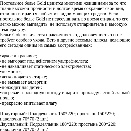
Постельное белье Gold ценится многими женщинами за то,что
ткань высокой прочности и долгое время сохраняет свой вид,
отлично стирается любым из видов моющих средств. Если
постельное белье Gold не пересушивать во время стирки, то его
легко можно выгладить, не используя отпариватель и высокую
температуру.
Белье Gold отличается практичностью, долговечностью и не
требует особого ухода. Есть и другие весомые плюсы, делающие
его сегодня одним из самых востребованных:
•яркое и красивое;
•не выгорает под действием ультрафиолета;
•не накапливает статического электричества;
•не мнется;
•легко подается стирке;
•не вызывает аллергии;
•подходит для детей;
•согревает в холодную погоду и дарить прохладу летней жаркой
ночью;
•прекрасно впитывает влагу
Полуторный: Пододеяльник 150*220; простынь 150*220;
наволочки 70*70 (2 шт.)
Двуспальный: Пододеяльник 180*220; простынь 200*220;
наволочки 70*70 (2 шт.)