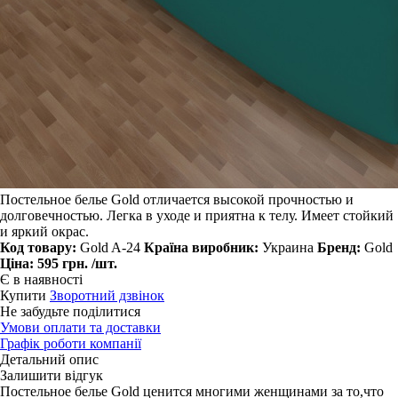
Постельное белье Gold отличается высокой прочностью и
долговечностью. Легка в уходе и приятна к телу. Имеет стойкий
и яркий окрас.
Код товару:
Gold A-24
Країна виробник:
Украина
Бренд:
Gold
Ціна:
595 грн.
/шт.
Є в наявності
Купити
Зворотний дзвінок
Не забудьте поділитися
Умови оплати та доставки
Графік роботи компанії
Детальний опис
Залишити відгук
Постельное белье Gold ценится многими женщинами за то,что