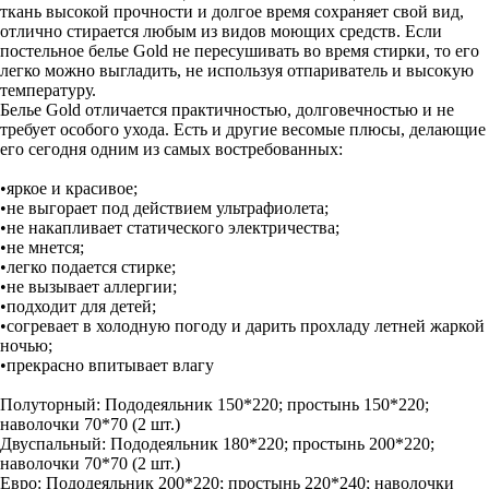
ткань высокой прочности и долгое время сохраняет свой вид,
отлично стирается любым из видов моющих средств. Если
постельное белье Gold не пересушивать во время стирки, то его
легко можно выгладить, не используя отпариватель и высокую
температуру.
Белье Gold отличается практичностью, долговечностью и не
требует особого ухода. Есть и другие весомые плюсы, делающие
его сегодня одним из самых востребованных:
•яркое и красивое;
•не выгорает под действием ультрафиолета;
•не накапливает статического электричества;
•не мнется;
•легко подается стирке;
•не вызывает аллергии;
•подходит для детей;
•согревает в холодную погоду и дарить прохладу летней жаркой
ночью;
•прекрасно впитывает влагу
Полуторный: Пододеяльник 150*220; простынь 150*220;
наволочки 70*70 (2 шт.)
Двуспальный: Пододеяльник 180*220; простынь 200*220;
наволочки 70*70 (2 шт.)
Евро: Пододеяльник 200*220; простынь 220*240; наволочки